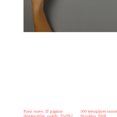
Pasta suave, 12 páginas
100 ejemplares numerados y
desplegables, cosido, 21x29.7
firmados, 2013