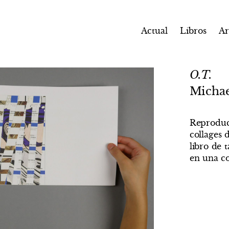
Actual
Libros
Ar
O.T.
Michae
Reproduc
collages 
libro de 
en una co